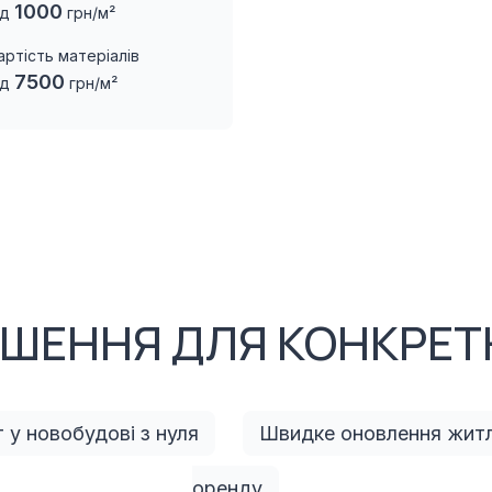
1000
ід
грн/м²
артість матеріалів
7500
ід
грн/м²
ІШЕННЯ ДЛЯ КОНКРЕТН
 у новобудові з нуля
Швидке оновлення житл
оренду