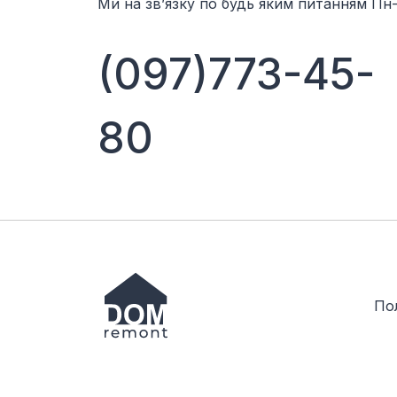
Ми на звʼязку по будь яким питанням Пн-
(097)773-45-
80
Пол