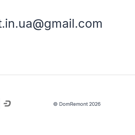
.in.ua@gmail.com
© DomRemont 2026