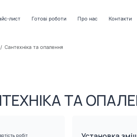
йс-лист
Готові роботи
Про нас
Контакти
Сантехніка та опалення
ТЕХНІКА ТА ОПАЛ
Установка змі
артість робіт