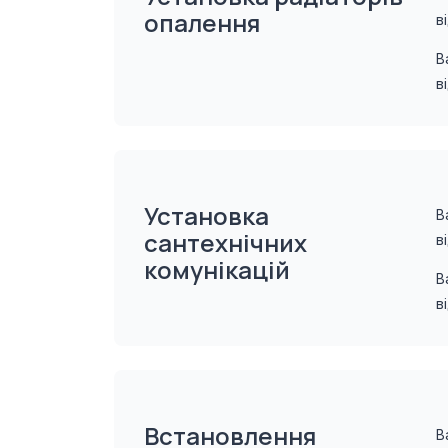
опалення
в
В
в
Установка
В
сантехнічних
в
комунікацій
В
в
Встановлення
В