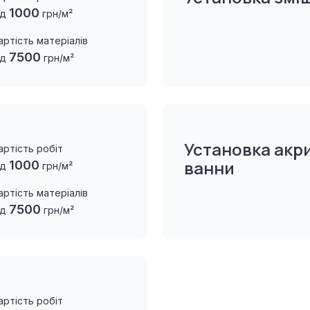
1000
ід
грн/м²
артість матеріалів
7500
ід
грн/м²
Установка акр
артість робіт
ванни
1000
ід
грн/м²
артість матеріалів
7500
ід
грн/м²
артість робіт