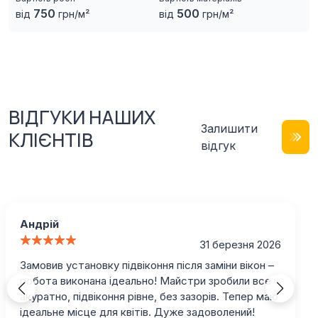
750
500
від
грн/м²
від
грн/м²
ВІДГУКИ НАШИХ
Залишити
КЛІЄНТІВ
відгук
Андрій
31 березня 2026
Замовив установку підвіконня після заміни вікон –
робота виконана ідеально! Майстри зробили все
акуратно, підвіконня рівне, без зазорів. Тепер маю
ідеальне місце для квітів. Дуже задоволений!