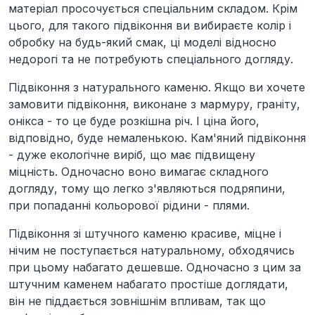
матеріал просочується спеціальним складом. Крім
цього, для такого підвіконня ви вибираєте колір і
обробку на будь-який смак, ці моделі відносно
недорогі та не потребують спеціального догляду.
Підвіконня з
натурального каменю
. Якщо ви хочете
замовити підвіконня, виконане з мармуру, граніту,
онікса - то це буде розкішна річ. І ціна його,
відповідно, буде немаленькою. Кам'яний підвіконня
- дуже екологічне виріб, що має підвищену
міцність. Одночасно воно вимагає складного
догляду, тому що легко з'являються подряпини,
при попаданні кольорової рідини - плями.
Підвіконня зі
штучного каменю
красиве, міцне і
нічим не поступається натуральному, обходячись
при цьому набагато дешевше. Одночасно з цим за
штучним каменем набагато простіше доглядати,
він не піддається зовнішнім впливам, так що