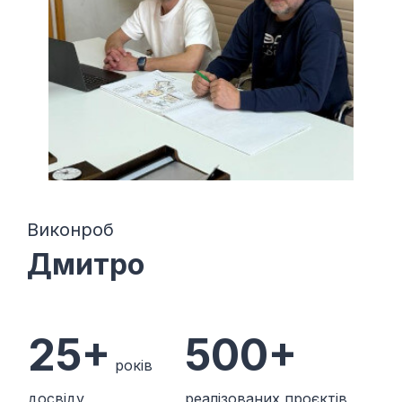
Виконроб
Дмитро
25+
500+
років
досвіду
реалізованих проєктів