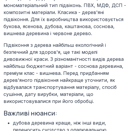
мономатеріальний тип підвіконь. ПВХ, МДФ, ДСП -
композитні матеріали. Класика - дерев'яні
підвіконня. Для їх виробництва використовується
букова, ясенова, дубова, каштанова, соснова,
вишнева деревина і червоне дерево.
Підвіконня з дерева найбільш екологічний і
безпечний для здоров'я, ще такі моделі
дивовижної краси. З різноманітності видів дерева
найбільш бюджетний варіант - соснова деревина,
преміум клас - вишнева. Перед придбанням
дерев'яного підвіконня найкраще уточнити, як
відбувалася транспортування матеріалу, спосіб
сушіння, дату вирубки, матеріали, що
використовувалися при його обробці.
Важливі нюанси:
дубова деревина краще, ніж інші види,
переносить сусідство з опалювальною