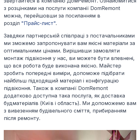
звертайтеся в компанію ДомРемонт. Ознайомитися
з розцінками на послуги компанії DomRemont
можна, перейшовши за посиланням в
розділ
"Прайс-лист"
.
Завдяки партнерській співпраці з постачальниками
ми зможемо запропонувати вам якісні матеріали за
оптимальними цінами. Вирішивши замовляти
монтаж підвіконня у нас, ви можете бути впевнені,
що вся робота буде виконана якісно. Майстер
зробить попередні виміри, допоможе підібрати
найбільш підходящий матеріал і конфігурацію
підвіконня. Також в компанії DomRemont
додатково доступна така послуга, як доставка
будматеріалів (Київ і область). Ми допоможемо вам
з вивезенням будівельного сміття, прибиранням
після ремонту.