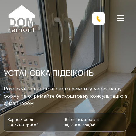
УСТАНОВКА ПІДВІКОНЬ
Розрахуйте вартість свого ремонту через нашу
форму та отримайте безкоштовну консультацію з
дизайнером
Вартість робіт
Вартість матеріалів
2
2
від
2700 грн/м
від
3000 грн/м