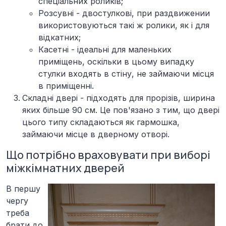
спеціальних роликів;
Розсувні - двостулкові, при раздвижении
використовуються такі ж ролики, як і для
відкатних;
Касетні - ідеальні для маленьких
приміщень, оскільки в цьому випадку
стулки входять в стіну, не займаючи місця
в приміщенні.
Складні двері -
підходять для прорізів, ширина
яких більше 90 см. Це пов'язано з тим, що двері
цього типу складаються як гармошка,
займаючи місце в дверному отворі.
Що потрібно враховувати при виборі
міжкімнатних дверей
В першу
чергу
треба
брати до