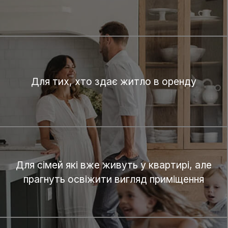
Для тих, хто здає житло в оренду
Для сімей які вже живуть у квартирі, але
прагнуть освіжити вигляд приміщення