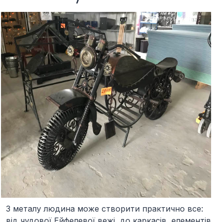
З металу людина може створити практично все:
від чудової Ейфелевої вежі, до каркасів, елементів