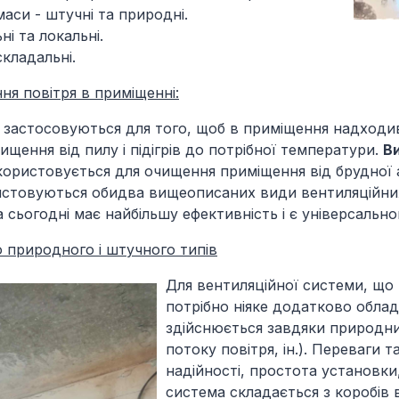
аси - штучні та природні.
ні та локальні.
складальні.
ня повітря в приміщенні:
застосовуються для того, щоб в приміщення надходив 
щення від пилу і підігрів до потрібної температури.
В
ористовується для очищення приміщення від брудної а
истовуються обидва вищеописаних види вентиляційних
 сьогодні має найбільшу ефективність і є універсально
о природного і штучного типів
Для вентиляційної системи, щ
потрібно ніяке додатково облад
здійснюється завдяки природни
потоку повітря, ін.). Переваги 
надійності, простота установки,
система складається з коробів 