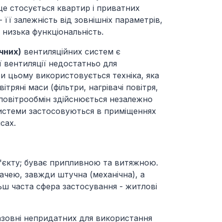
(це стосується квартир і приватних
- її залежність від зовнішніх параметрів,
 низька функціональність.
чних)
вентиляційних систем є
 вентиляції недостатньо для
и цьому використовується техніка, яка
ітряні маси (фільтри, нагрівачі повітря,
 повітрообмін здійснюється незалежно
 системи застосовуються в приміщеннях
сах.
б'єкту; буває припливною та витяжною.
дачею, завжди штучна (механічна), а
ьш часта сфера застосування - житлові
зовні непридатних для використання