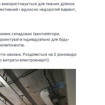
а використовується для певних ділянок
ктивний і відносно недорогий варіант,
кремих складових (вентилятори,
проектувати індивідуально для будь-
 компонентів.
и назовні. Розділяється на 2 різновиди
 витрати електроенергії).