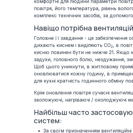
комфортні для людини параметри повіт
повітря, його температура, рівень волого
комплекс технічних засобів, за допомого
Навіщо потрібна вентиляці
Головне її завдання - це забезпечення 
дихають киснем і виділяють СО
, в пові
2
кисню повинен бути не нижче 21. Якщо 
задухи, головного болю, нездужання, зм
Щоб цього уникнути, в житловому примі
оновлюватися кожну годину, в приміщен
для кухні кратність годинного обміну пові
Крім оновлення повітря сучасні вентиля
зволожуючі, нагріваючі / охолоджуючі ма
Найбільш часто застосовую
систем:
За своїм призначенням вентиляційні