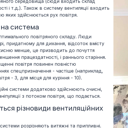
ряного середовища (сюди входить склад
сті і т.д.). Також в систему вентиляції входить
ю яких здійснюється рух повітря.
йна система
оптимального повітряного складу. Люди
трі, придатному для дихання, відсоток вмісту
кисню менше, це призводить до почуття
еншення працездатності, і раннього старіння.
щенні повітря повинен повністю
нях спецпризначення - частіше (наприклад,
тря - 3, для місця для куріння - 10).
ційні системи додатково здійснюють очисні,
ніпуляції з потоком повітря, що подається.
ться різновиди вентиляційних
 системи розрізняють витяжні та припливні.