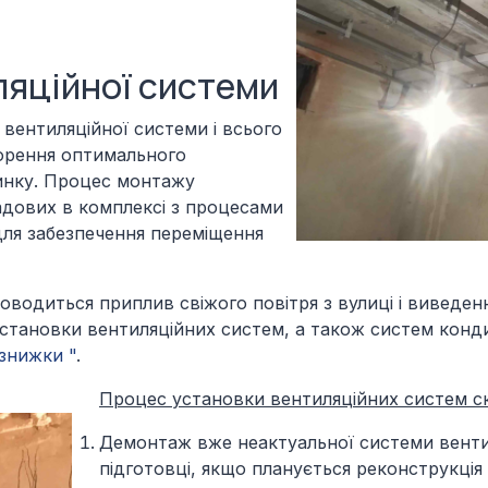
ляційної системи
вентиляційної системи і всього
ворення оптимального
динку. Процес монтажу
ладових в комплексі з процесами
для забезпечення переміщення
водиться приплив свіжого повітря з вулиці і виведен
установки вентиляційних систем, а також систем конд
 знижки "
.
Процес установки вентиляційних систем ск
Демонтаж вже неактуальної системи венти
підготовці, якщо планується реконструкція