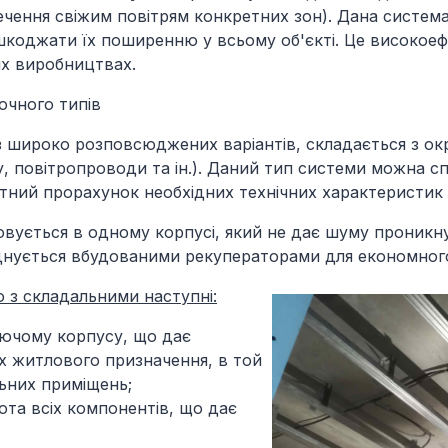
ечення свіжим повітрям конкретних зон). Дана систем
коджати їх поширенню у всьому об'єкті. Це високоефе
их виробництвах.
очного типів
з широко розповсюджених варіантів, складається з о
, повітропроводи та ін.). Даний тип системи можна с
отний прорахунок необхідних технічних характеристик
ується в одному корпусі, який не дає шуму проникнут
днується вбудованими рекуператорами для економного
 з складальними наступні:
ючому корпусу, що дає
х житлового призначення, в той
льних приміщень;
ота всіх компонентів, що дає