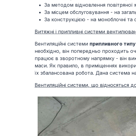
За методом відновлення повітряної м
За місцем обслуговування - на загаль
За конструкцією - на моноблочні та 
Витяжні і припливні системи вентилюван
Вентиляційні системи
припливного типу
необхідно, він попередньо проходить очи
працює в зворотному напрямку - він вик
маси. Як правило, в приміщеннях викор
їх збалансована робота. Дана система на
Вентиляційні системи, що відносяться д