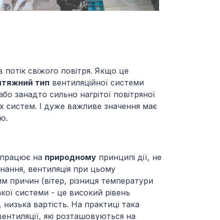
потік свіжого повітря. Якщо це
итяжний тип
вентиляційної системи
бо занадто сильно нагрітої повітряної
 систем. І дуже важливе значення має
ю.
о працює на
природному
принципі дії, не
нання, вентиляція при цьому
м причин (вітер, різниця температури
такої системи - це високий рівень
 низька вартість. На практиці така
вентиляції, які розташовуються на