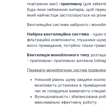
повітряних мас) і
припливну
(для забезп
будь-яких небажаних випарів, щоб переш
який найчастіше застосовується на різн
Вентиляційні системи набірного і монобл
Набірна вентиляційна система
- один і
фільтраційні компоненти, глушники шуму
якого приміщення, потрібно тільки грам
Вентиляція моноблочного типу
розташов
- припливна і припливно-витяжна (обла
Переваги моноблочних систем порівняно
Низький рівень шуму завдяки изолю
можливість установки в приміщення
час як складальні вимагають спеціа
Функціональність і збалансована роб
максимально ефективну роботу;