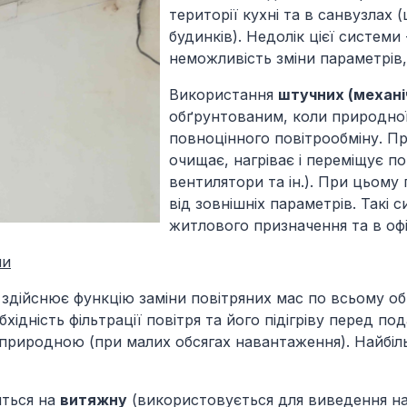
території кухні та в санвузлах 
будинків). Недолік цієї системи 
неможливість зміни параметрів,
Використання
штучних (механі
обґрунтованим, коли природної
повноцінного повітрообміну. Пр
очищає, нагріває і переміщує пов
вентилятори та ін.). При цьому
від зовнішніх параметрів. Такі
житлового призначення та в офі
ми
здійснює функцію заміни повітряних мас по всьому о
ідність фільтрації повітря та його підігріву перед по
 природною (при малих обсягах навантаження). Найбіл
иться на
витяжну
(використовується для виведення на