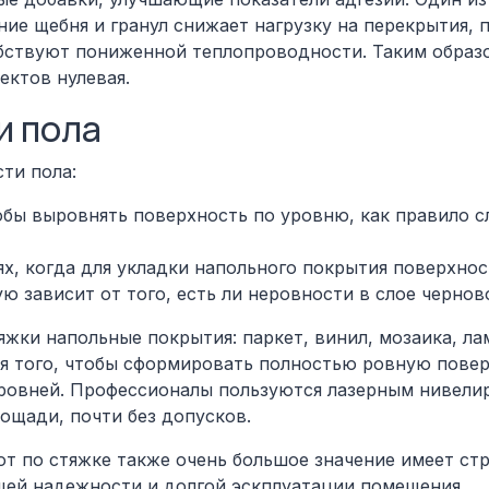
ие щебня и гранул снижает нагрузку на перекрытия, п
бствуют пониженной теплопроводности. Таким образ
ектов нулевая.
и пола
ти пола:
обы выровнять поверхность по уровню, как правило с
ях, когда для укладки напольного покрытия поверхно
ю зависит от того, есть ли неровности в слое чернов
яжки напольные покрытия: паркет, винил, мозаика, ла
я того, чтобы сформировать полностью ровную повер
ровней. Профессионалы пользуются лазерным нивели
ощади, почти без допусков.
т по стяжке также очень большое значение имеет ст
ущей надежности и долгой эскплуатации помещения.