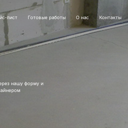
йс-лист
Готовые работы
О нас
Контакты
ерез нашу форму и
зайнером