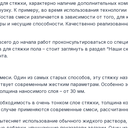
для стяжки, характерно наличие дополнительных ко
зку. К примеру, во время использования технологии т
остав смеси различается в зависимости от того, для 
ры и несущие способности. Качественно реализованн
сего до начала работ проконсультироваться со специ
для стяжки пола – стоит заглянуть в раздел “Наши ск
та.
меси.
Один из самых старых способов, эту стяжку на
тствует современным жестким параметрам. Особенно э
олщина наносимого слоя – от 30 мм.
еобходимость в очень тонком слое стяжки, толщина ко
м случае применяются современные смеси, рассчитанн
ытесняет использование обычного жидкого раствора, 
е добавки, улучшающие показатели адгезии. Один из