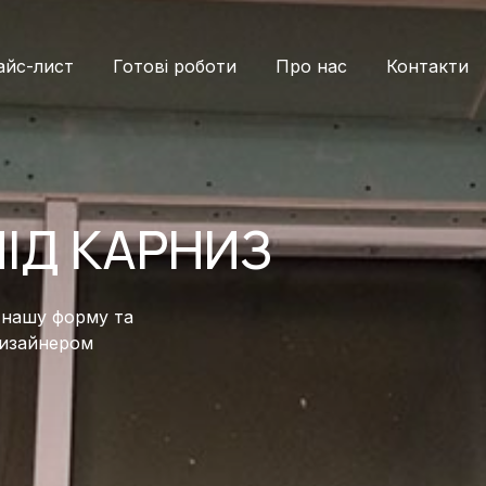
айс-лист
Готові роботи
Про нас
Контакти
ІД КАРНИЗ
 нашу форму та
дизайнером