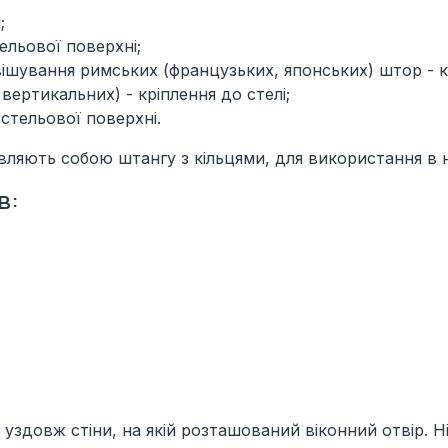
;
ельової поверхні;
ішування римських (французьких, японських) штор - кр
 вертикальних) - кріплення до стелі;
стельової поверхні.
вляють собою штангу з кільцями, для використання в н
в:
ь уздовж стіни, на якій розташований віконний отвір. 