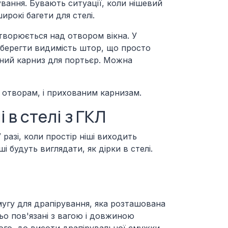
вання. Бувають ситуації, коли нішевий
рокі багети для стелі.
творюється над отвором вікна. У
зберегти видимість штор, що просто
тний карниз для портьєр. Можна
 отворам, і прихованим карнизам.
 в стелі з ГКЛ
разі, коли простір ніші виходить
 будуть виглядати, як дірки в стелі.
мугу для драпірування, яка розташована
ьо пов'язані з вагою і довжиною