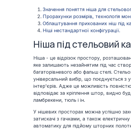
Значення поняття ніша для стельовог
Прорахунки розмірів, технологія мон
Облаштування прихованих ніш під кар
Ніші нестандартної конфігурації.
Ніша під стельовий ка
Ніша - це відрізок простору, розташован
яке залишають незайнятим під час ство
багаторівневого або фальш стелі. Стельо
універсальний вибір, що поєднується з 
інтер'єрів. Адже це можливість повніст
відповідає за кріплення штор, видно бу
ламбрекени, тюль і ін.
У нішевих просторах можна успішно захо
затискачі з гачками, а також електричну
автоматику для підйому шторних полот