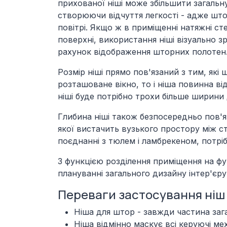
прихованої ніші може збільшити загальн
створюючи відчуття легкості - адже што
повітрі. Якщо ж в приміщенні натяжні ст
поверхні, використання ніші візуально 
рахунок відображення шторних полотен
Розмір ніші прямо пов'язаний з тим, як
розташоване вікно, то і ніша повинна ві
ніші буде потрібно трохи більше ширини
Глибина ніші також безпосередньо пов'я
якої вистачить вузького простору між ст
поєднанні з тюлем і ламбрекеном, потрі
З функцією розділення приміщення на фу
плануванні загального дизайну інтер'єру,
Переваги застосування ніш
Ніша для штор - завжди частина заг
Ніша відмінно маскує всі керуючі ме