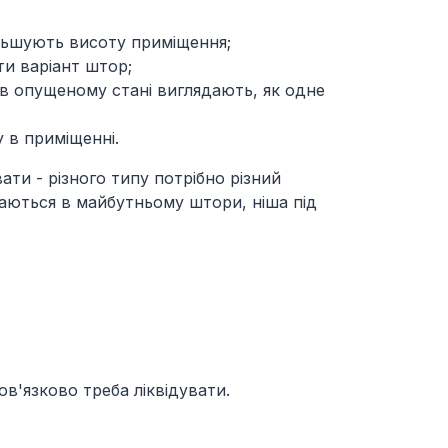
більшують висоту приміщення;
ти варіант штор;
, в опущеному стані виглядають, як одне
 в приміщенні.
ати - різного типу потрібно різний
чаються в майбутньому штори, ніша під
ов'язково треба ліквідувати.