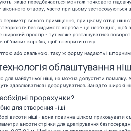
ують, якщо передбачається монтаж точкового підсвічу
віконного отвору, часто при цьому застосовуються ши
є периметр всього приміщення, при цьому отвір ніші с
створюють без видимого короба - це необхідно, щоб 
уже широкий простір - тут може розташуватися поворо
ь об'ємних коробів, щоб створити отвір.
углою або овальною, таку ж форму надають і шторним
технологія облаштування ніші
 для майбутньої ніші, не можна допустити помилку. У 
ть здавлюватися і деформуватися. Занадто широкі ніші
еобхідні прорахунки?
ібно для створення ніші
орі висоти ніші - вона повинна цілком приховувати с
раметри висоти стрічки для драпірування безпосередн