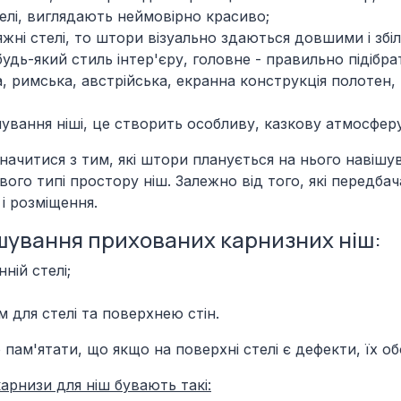
телі, виглядають неймовірно красиво;
тяжні стелі, то штори візуально здаються довшими і з
будь-який стиль інтер'єру, головне - правильно підібра
а, римська, австрійська, екранна конструкція полотен
ування ніші, це створить особливу, казкову атмосферу
начитися з тим, які штори планується на нього навішув
вого типі простору ніш. Залежно від того, які передба
і розміщення.
ашування прихованих карнизних ніш:
ній стелі;
 для стелі та поверхнею стін.
пам'ятати, що якщо на поверхні стелі є дефекти, їх об
арнизи для ніш бувають такі: