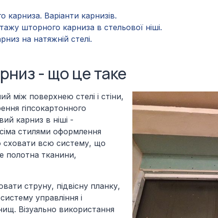
о карниза. Варіанти карнизів.
тажу шторного карниза в стельової ніші.
низ на натяжній стелі.
рниз - що це таке
ий між поверхнею стелі і стіни,
рення гіпсокартонного
вий карниз в ніші -
усіма стилями оформлення
ю сховати всю систему, що
де полотна тканини,
вати струну, підвісну планку,
 систему управління і
нищ. Візуально використання