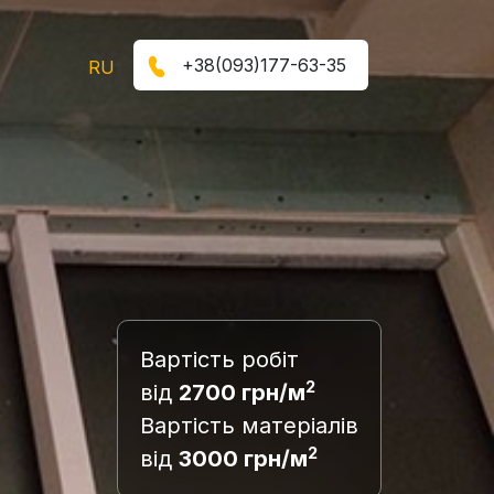
+38(093)177-63-35
RU
Вартість робіт
2
від
2700 грн/м
Вартість матеріалів
2
від
3000 грн/м