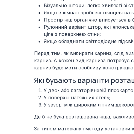
Візуально штори, легко хвилясті зі с
Якщо в кімнаті зроблені глянцеві на
Простір ніш органічно вписується в 
Рулонний варіант штор, як і японськ
ціле з поверхнею стіни;
Якщо обладнати світлодіодне підсвіч
Перед тим, як вибирати карниз, слід виз
карниз. А кожен вид карниза потребує с
карниз буде мати особливу конструкцію 
Які бувають варіанти розт
У дво- або багаторівневій гіпсокартон
У поверхні натяжних стель;
У зазорі між широким ліпним декором
Де б не була розташована ніша, важливо 
За типом матеріалу і методу установки к