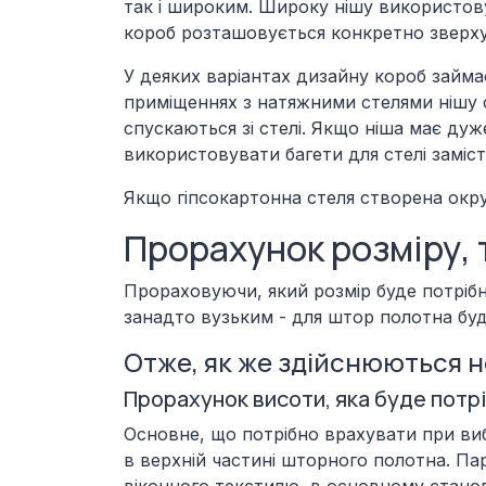
так і широким. Широку нішу використов
короб розташовується конкретно зверху 
У деяких варіантах дизайну короб займа
приміщеннях з натяжними стелями нішу 
спускаються зі стелі. Якщо ніша має д
використовувати багети для стелі заміст
Якщо гіпсокартонна стеля створена окр
Прорахунок розміру, 
Прораховуючи, який розмір буде потрібно
занадто вузьким - для штор полотна буду
Отже, як же здійснюються н
Прорахунок висоти, яка буде потр
Основне, що потрібно врахувати при виб
в верхній частині шторного полотна. Па