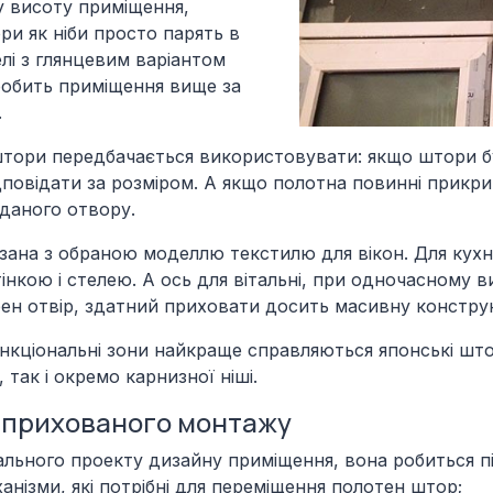
у висоту приміщення,
ри як ніби просто парять в
елі з глянцевим варіантом
зробить приміщення вище за
.
і штори передбачається використовувати: якщо штори бу
дповідати за розміром. А якщо полотна повинні прикри
 даного отвору.
зана з обраною моделлю текстилю для вікон. Для кухні
інкою і стелею. А ось для вітальні, при одночасному в
бен отвір, здатний приховати досить масивну констру
нкціональні зони найкраще справляються японські шт
 так і окремо карнизної ніші.
 прихованого монтажу
ального проекту дизайну приміщення, вона робиться п
ханізми, які потрібні для переміщення полотен штор;