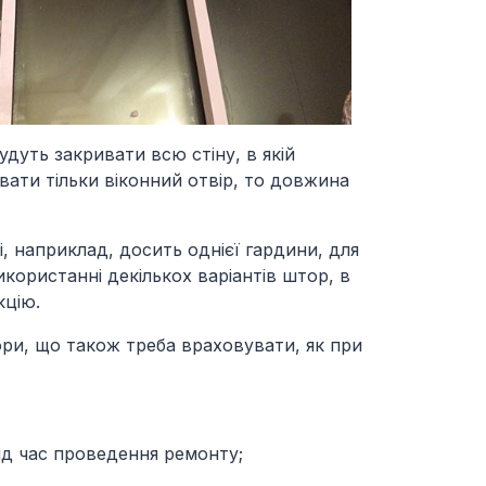
дуть закривати всю стіну, в якій
вати тільки віконний отвір, то довжина
, наприклад, досить однієї гардини, для
икористанні декількох варіантів штор, в
кцію.
ори, що також треба враховувати, як при
ід час проведення ремонту;